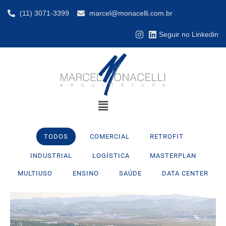
(11) 3071-3399
marcel@monacelli.com.br
Seguir no Linkedin
TODOS
COMERCIAL
RETROFIT
INDUSTRIAL
LOGÍSTICA
MASTERPLAN
MULTIUSO
ENSINO
SAÚDE
DATA CENTER